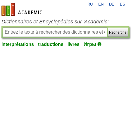
RU
EN
DE
ES
fr-academic.com
Dictionnaires et Encyclopédies sur 'Academic'
Recherche!
interprétations
traductions
livres
Игры ⚽