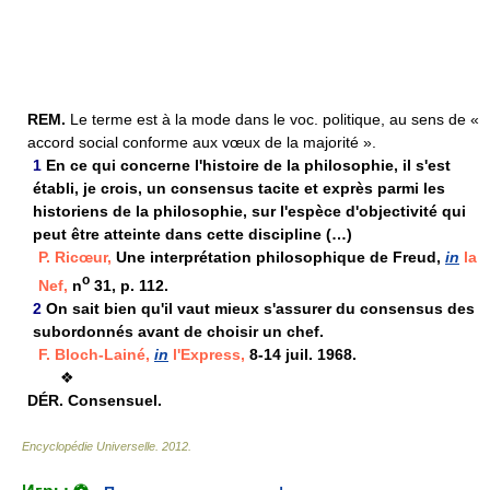
REM.
Le terme est à la mode dans le voc. politique, au sens de «
accord social conforme aux vœux de la majorité ».
1
En ce qui concerne l'histoire de la philosophie, il s'est
établi, je crois, un consensus tacite et exprès parmi les
historiens de la philosophie, sur l'espèce d'objectivité qui
peut être atteinte dans cette discipline (…)
P. Ricœur,
Une interprétation philosophique de Freud,
in
la
o
Nef,
n
31, p. 112.
2
On sait bien qu'il vaut mieux s'assurer du consensus des
subordonnés avant de choisir un chef.
F. Bloch-Lainé,
in
l'Express,
8-14 juil. 1968.
❖
DÉR.
Consensuel.
Encyclopédie Universelle
.
2012
.