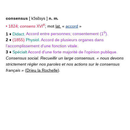
consensus
[ kɔ̃sɛ̃sys ]
n. m.
e
• 1824;
consens
XVI
; mot
lat.
«
accord
»
o
1
♦
Didact.
Accord entre personnes; consentement (1
).
2
♦
(1855)
Physiol.
Accord de plusieurs organes dans
l'accomplissement d'une fonction vitale.
3
♦
Spécialt
Accord d'une forte majorité de l'opinion publique.
Consensus social. Recueillir un large consensus. « nous devons
strictement régler nos paroles et nos actions sur le consensus
français »
(
Drieu la Rochelle
)
.