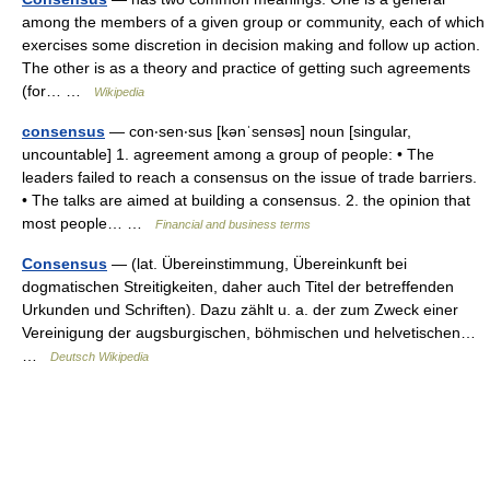
among the members of a given group or community, each of which
exercises some discretion in decision making and follow up action.
The other is as a theory and practice of getting such agreements
(for… …
Wikipedia
consensus
— con‧sen‧sus [kənˈsensəs] noun [singular,
uncountable] 1. agreement among a group of people: • The
leaders failed to reach a consensus on the issue of trade barriers.
• The talks are aimed at building a consensus. 2. the opinion that
most people… …
Financial and business terms
Consensus
— (lat. Übereinstimmung, Übereinkunft bei
dogmatischen Streitigkeiten, daher auch Titel der betreffenden
Urkunden und Schriften). Dazu zählt u. a. der zum Zweck einer
Vereinigung der augsburgischen, böhmischen und helvetischen…
…
Deutsch Wikipedia