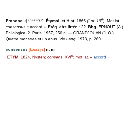
e
Prononc. :
[
].
Étymol. et Hist.
1866
(Lar. 19
).
Mot lat.
consensus
« accord ».
Fréq. abs littér. :
22.
Bbg.
ERNOUT (A.).
Philologica. 2. Paris, 1957, 256 p. — GRANDJOUAN (J. O.).
Quatre monstres et un abus.
Vie Lang.
1973, p. 269.
consensus
[kɔ̃sɛ̃sys]
n. m.
e
ÉTYM.
1824, Nysten;
consens,
XVI
; mot lat. «
accord
».