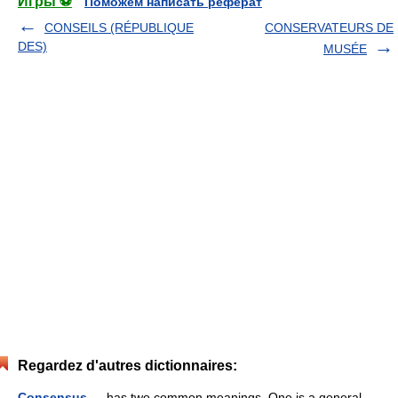
Игры ⚽
Поможем написать реферат
CONSEILS (RÉPUBLIQUE
CONSERVATEURS DE
DES)
MUSÉE
Regardez d'autres dictionnaires:
Consensus
— has two common meanings. One is a general